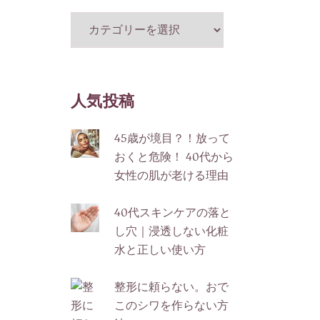
投
稿
カ
テ
ゴ
人気投稿
リ
ー
45歳が境目？！放って
おくと危険！ 40代から
女性の肌が老ける理由
40代スキンケアの落と
し穴｜浸透しない化粧
水と正しい使い方
整形に頼らない。おで
このシワを作らない方