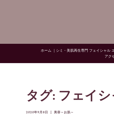
コ
ン
テ
ン
ツ
へ
ス
キ
ホーム ｜シミ・美肌再生専門 フェイシャル エステ
ッ
アク
プ
タグ:
フェイシ
2020年9月8日
美容～お肌～