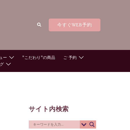
検
今すぐWEB予約
索
ュー
”こだわり”の商品
ご 予約
グ
サイト内検索