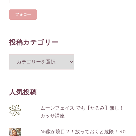
ル
フォロー
ア
ド
レ
ス
投稿カテゴリー
投
稿
カ
テ
ゴ
人気投稿
リ
ー
ムーンフェイス でも【たるみ】無し！
カッサ講座
45歳が境目？！放っておくと危険！ 40