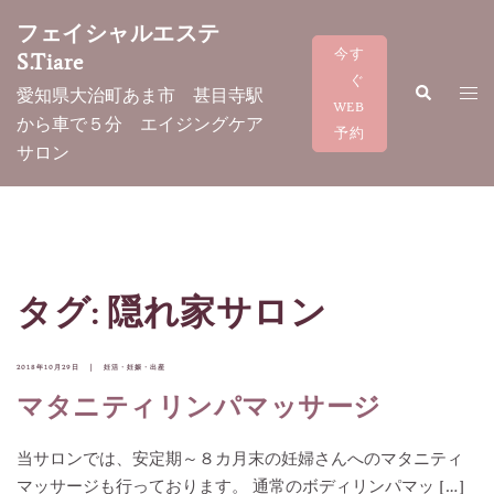
コ
フェイシャルエステ
ン
今す
S.Tiare
テ
ぐ
検
ト
愛知県大治町あま市 甚目寺駅
ン
索
WEB
グ
から車で５分 エイジングケア
ツ
予約
ル
サロン
へ
メ
ス
ニ
キ
ュ
ッ
ー
プ
タグ:
隠れ家サロン
2018年10月29日
妊活・妊娠・出産
マタニティリンパマッサージ
当サロンでは、安定期～８カ月末の妊婦さんへのマタニティ
マッサージも行っております。 通常のボディリンパマッ […]