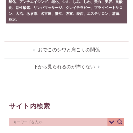
酸化、アンチエイジング、老化、シミ、しみ、しわ、美白、美容、抗酸
化、活性酸素、リンパマッサージ、クレイテラピー、プライベートサロ
ン、大治、あま市、名古屋、蟹江、弥冨、愛西、エステサロン、清須、
稲沢、
投
おでこのシワと肩こりの関係
稿
ナ
下から見られるのが怖くない
ビ
ゲ
ー
シ
サイト内検索
ョ
ン