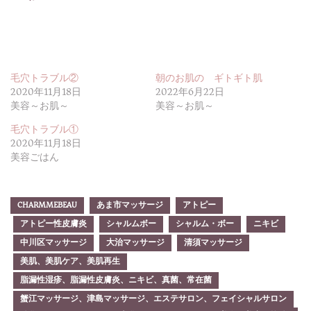
毛穴トラブル②
朝のお肌の ギトギト肌
2020年11月18日
2022年6月22日
美容～お肌～
美容～お肌～
毛穴トラブル①
2020年11月18日
美容ごはん
CHARMMEBEAU
あま市マッサージ
アトピー
アトピー性皮膚炎
シャルムボー
シャルム・ボー
ニキビ
中川区マッサージ
大治マッサージ
清須マッサージ
美肌、美肌ケア、美肌再生
脂漏性湿疹、脂漏性皮膚炎、ニキビ、真菌、常在菌
蟹江マッサージ、津島マッサージ、エステサロン、フェイシャルサロン