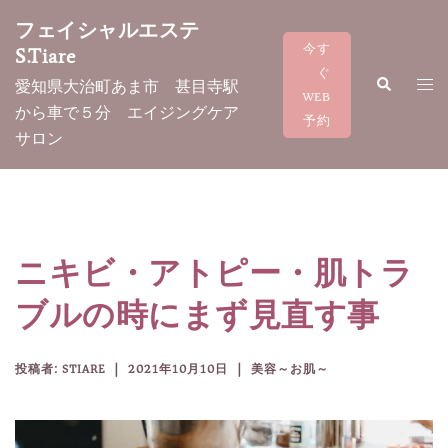
コ
フェイシャルエステ
ン
今す
S.Tiare
テ
ぐ
検
ト
愛知県大治町あま市 甚目寺駅
ン
索
WEB
グ
から車で５分 エイジングケア
ツ
予約
ル
サロン
へ
メ
ス
ニ
キ
ュ
ッ
ー
プ
ニキビ・アトピー・肌トラ
ブルの時にまず見直す事
投稿者:
STIARE
2021年10月10日
美容～お肌～