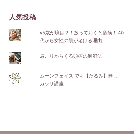
テ
ゴ
人気投稿
リ
ー
45歳が境目？！放っておくと危険！ 40
代から女性の肌が老ける理由
肩こりからくる頭痛の解消法
ムーンフェイス でも【たるみ】無し！
カッサ講座