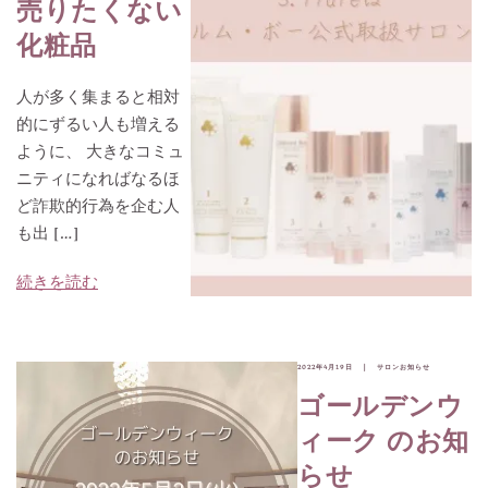
売りたくない
化粧品
人が多く集まると相対
的にずるい人も増える
ように、 大きなコミュ
ニティになればなるほ
ど詐欺的行為を企む人
も出 […]
続きを読む
2022年4月19日
サロンお知らせ
ゴールデンウ
ィーク のお知
らせ