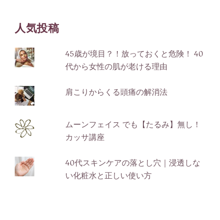
テ
ゴ
人気投稿
リ
ー
45歳が境目？！放っておくと危険！ 40
代から女性の肌が老ける理由
肩こりからくる頭痛の解消法
ムーンフェイス でも【たるみ】無し！
カッサ講座
40代スキンケアの落とし穴｜浸透しな
い化粧水と正しい使い方