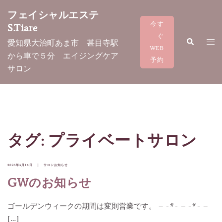
コ
フェイシャルエステ
ン
今す
S.Tiare
テ
ぐ
検
ト
愛知県大治町あま市 甚目寺駅
ン
索
WEB
グ
から車で５分 エイジングケア
ツ
予約
ル
サロン
へ
メ
ス
ニ
キ
ュ
ッ
ー
プ
タグ:
プライベートサロン
2024年4月16日
サロンお知らせ
GWのお知らせ
ゴールデンウィークの期間は変則営業です。 – -*- – -*- –
[…]