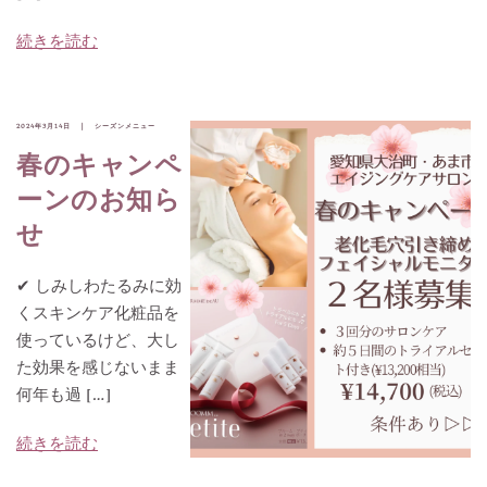
続きを読む
2024年3月14日
シーズンメニュー
春のキャンペ
ーンのお知ら
せ
✔︎ しみしわたるみに効
くスキンケア化粧品を
使っているけど、大し
た効果を感じないまま
何年も過 […]
続きを読む