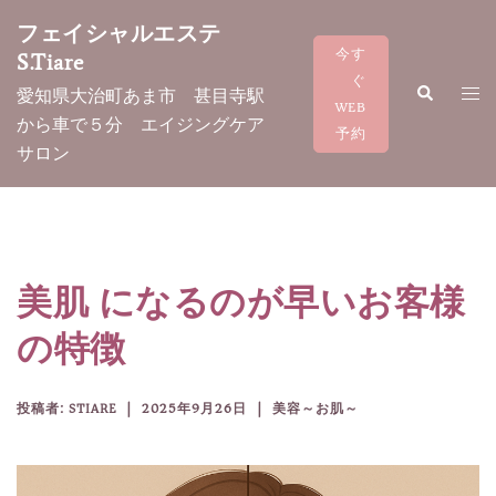
コ
フェイシャルエステ
ン
今す
S.Tiare
テ
ぐ
検
ト
愛知県大治町あま市 甚目寺駅
ン
索
WEB
グ
から車で５分 エイジングケア
ツ
予約
ル
サロン
へ
メ
ス
ニ
キ
ュ
ッ
ー
プ
美肌 になるのが早いお客様
の特徴
投稿者:
STIARE
2025年9月26日
美容～お肌～