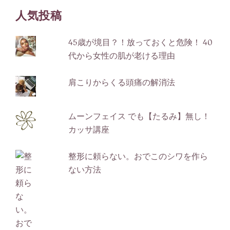
ゴ
人気投稿
リ
ー
45歳が境目？！放っておくと危険！ 40
代から女性の肌が老ける理由
肩こりからくる頭痛の解消法
ムーンフェイス でも【たるみ】無し！
カッサ講座
整形に頼らない。おでこのシワを作ら
ない方法