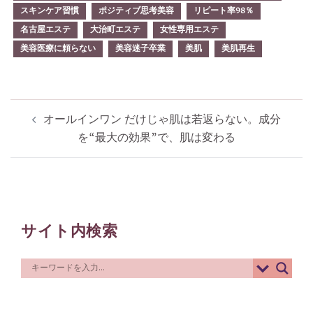
スキンケア習慣
ポジティブ思考美容
リピート率98％
名古屋エステ
大治町エステ
女性専用エステ
美容医療に頼らない
美容迷子卒業
美肌
美肌再生
投
オールインワン だけじゃ肌は若返らない。成分
稿
を“最大の効果”で、肌は変わる
ナ
ビ
ゲ
ー
サイト内検索
シ
ョ
ン