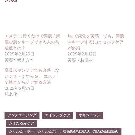
いいね:
エステ に行くだけで美肌？綺
1回で変化を実感！でも、美肌
麗な肌をキープできる人の共
をキープするには セルフケア
通点とは？
が必須
2025年2月25日
2025年2月12日
美容〜考え方〜
美容～お肌～
高級スキンケアでも改善しな
いシミ・くすみを、 エステ
で根本からケアする方法
2025年5月24日
肌老化
アンチエイジング
エイジングケア
オキシトシン
シミたるみケア
シャルム・ボー、シャルムボー、CHARMMEBEAU、CHARMMEBEAU