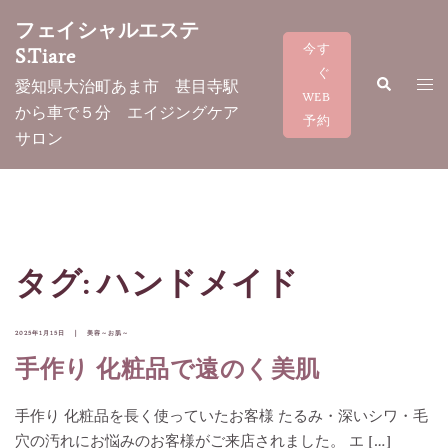
コ
フェイシャルエステ
ン
今す
S.Tiare
テ
ぐ
検
ト
愛知県大治町あま市 甚目寺駅
ン
索
WEB
グ
から車で５分 エイジングケア
ツ
予約
ル
サロン
へ
メ
ス
ニ
キ
ュ
ッ
ー
プ
タグ:
ハンドメイド
2025年1月15日
美容～お肌～
手作り 化粧品で遠のく美肌
手作り 化粧品を長く使っていたお客様 たるみ・深いシワ・毛
穴の汚れにお悩みのお客様がご来店されました。 エ […]