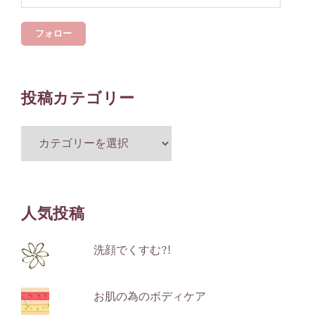
ル
フォロー
ア
ド
レ
ス
投稿カテゴリー
投
稿
カ
テ
ゴ
人気投稿
リ
ー
洗顔でくすむ?!
お肌の為のボディケア