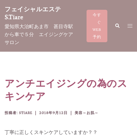
コ
フェイシャルエステ
ン
今す
S.Tiare
テ
ぐ
検
ト
愛知県大治町あま市 甚目寺駅
ン
索
WEB
グ
から車で５分 エイジングケア
ツ
予約
ル
サロン
へ
メ
ス
ニ
キ
ュ
ッ
ー
プ
アンチエイジングの為のス
キンケア
投稿者:
STIARE
2018年9月12日
美容～お肌～
丁寧に正しくスキンケアしていますか？？