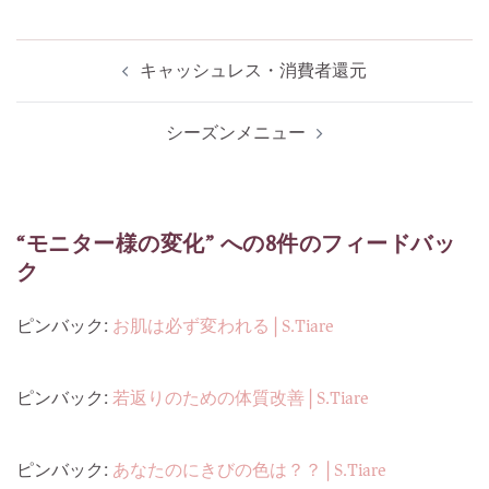
投
キャッシュレス・消費者還元
稿
ナ
シーズンメニュー
ビ
ゲ
ー
“
モニター様の変化
” への8件のフィードバッ
シ
ク
ョ
ピンバック:
お肌は必ず変われる | S.Tiare
ン
ピンバック:
若返りのための体質改善 | S.Tiare
ピンバック:
あなたのにきびの色は？？ | S.Tiare