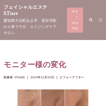
コ
フェイシャルエステ
ン
今す
S.Tiare
テ
ぐ
検
ト
愛知県大治町あま市 甚目寺駅
ン
索
WEB
グ
から車で５分 エイジングケア
ツ
予約
ル
サロン
へ
メ
ス
ニ
キ
ュ
ッ
ー
プ
モニター様の変化
投稿者:
STIARE
2019年12月25日
ビフォーアフター