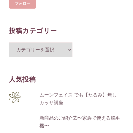
フォロー
ア
ド
レ
ス
投稿カテゴリー
投
稿
カ
テ
ゴ
人気投稿
リ
ー
ムーンフェイス でも【たるみ】無し！
カッサ講座
新商品のご紹介②〜家族で使える脱毛
機〜