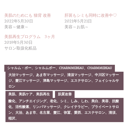
美肌のためにも 猫背 改善
肝斑もシミも同時に改善中♡
2022年5月20日
2021年5月21日
美容～健康～
美容～お肌～
美肌再生プログラム 3ヶ月
2019年5月30日
サロン取扱化粧品
シャルム・ボー、シャルムボー、CHARMMEBEAU、CHARMMEBEAU
大治マッサージ、あま市マッサージ、清須マッサージ、中川区マッサー
ジ、蟹江マッサージ、津島マッサージ、エステサロン、フェイシャルサ
ロン
美肌、美肌ケア、美肌再生
肌質改善
酸化、アンチエイジング、老化、シミ、しみ、しわ、美白、美容、抗酸
化、活性酸素、リンパマッサージ、クレイテラピー、プライベートサロ
ン、大治、あま市、名古屋、蟹江、弥冨、愛西、エステサロン、清須、
稲沢、